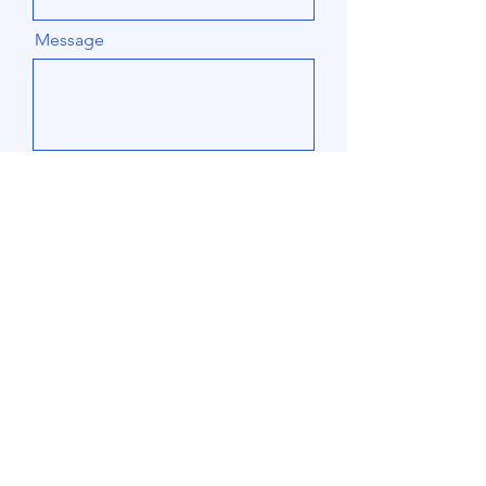
Message
Send
+46 760 875 237
wojtek@maerservice.com
Malmö, Sweden
Företaget är registrerat hos
elsäkerhetsverket.