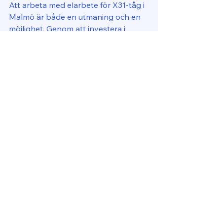
Att arbeta med elarbete för X31-tåg i 
Malmö är både en utmaning och en 
möjlighet. Genom att investera i 
utbildning och modern teknik kan vi 
säkerställa att tågen fortsätter att 
vara en pålitlig och effektiv 
transportlösning. Med rätt expertis 
och samarbete kan vi möta 
framtidens krav och fortsätta att 
förbättra kollektivtrafiken i Malmö.